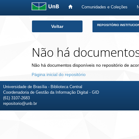
Comunidades e Coleções
Skip
REPOSITÓRIO INSTITUCIO
Voltar
navigation
Não há documento
Não há documentos disponíveis no repositório de acor
Página inicial do repositório
Universidade de Brasília - Biblioteca Central
Coordenadoria de Gestão da Informação Digital - GID
(61) 3107-2683
repositorio@unb.br