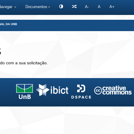
Navegar
Documentos
A-
A
A+
NAL DA UNB
s
do com a sua solicitação.