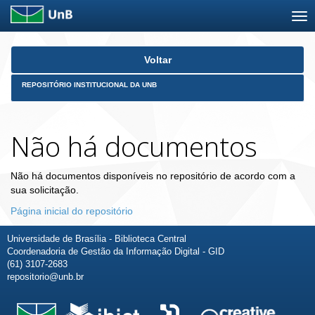
Skip
Voltar
navigation
REPOSITÓRIO INSTITUCIONAL DA UNB
Não há documentos
Não há documentos disponíveis no repositório de acordo com a
sua solicitação.
Página inicial do repositório
Universidade de Brasília - Biblioteca Central
Coordenadoria de Gestão da Informação Digital - GID
(61) 3107-2683
repositorio@unb.br