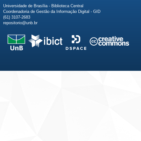
Universidade de Brasília - Biblioteca Central
Coordenadoria de Gestão da Informação Digital - GID
(61) 3107-2683
repositorio@unb.br
Fale conosco
Sobre