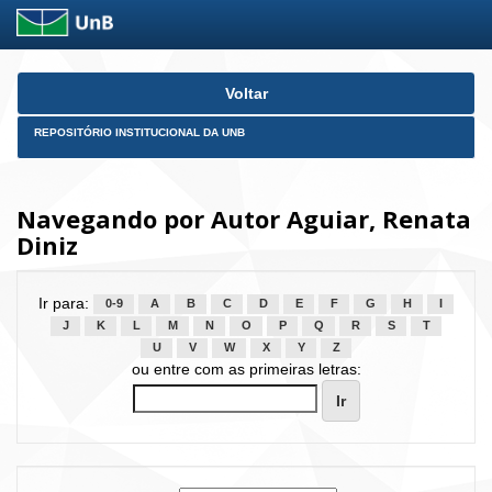
Skip
Voltar
navigation
REPOSITÓRIO INSTITUCIONAL DA UNB
Navegando por Autor Aguiar, Renata
Diniz
Ir para:
0-9
A
B
C
D
E
F
G
H
I
J
K
L
M
N
O
P
Q
R
S
T
U
V
W
X
Y
Z
ou entre com as primeiras letras: