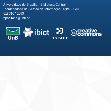
Universidade de Brasília - Biblioteca Central
Coordenadoria de Gestão da Informação Digital - GID
(61) 3107-2683
repositorio@unb.br
Fale conosco
Sobre