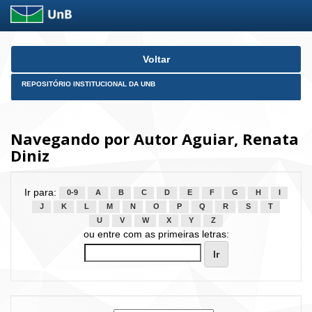
Skip
Voltar
navigation
REPOSITÓRIO INSTITUCIONAL DA UNB
Navegando por Autor Aguiar, Renata
Diniz
Ir para:
0-9
A
B
C
D
E
F
G
H
I
J
K
L
M
N
O
P
Q
R
S
T
U
V
W
X
Y
Z
ou entre com as primeiras letras: