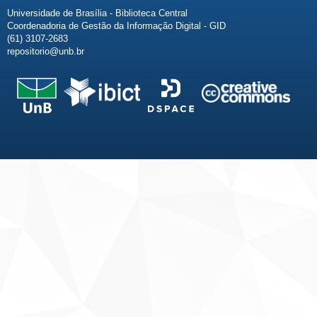
Universidade de Brasília - Biblioteca Central
Coordenadoria de Gestão da Informação Digital - GID
(61) 3107-2683
repositorio@unb.br
Fale conosco
Sobre