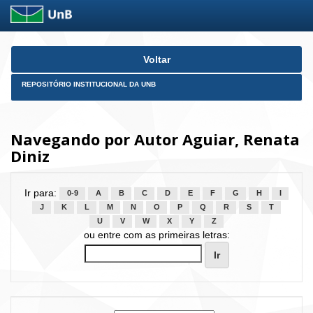
Skip
Voltar
navigation
REPOSITÓRIO INSTITUCIONAL DA UNB
Navegando por Autor Aguiar, Renata
Diniz
Ir para:
0-9
A
B
C
D
E
F
G
H
I
J
K
L
M
N
O
P
Q
R
S
T
U
V
W
X
Y
Z
ou entre com as primeiras letras: