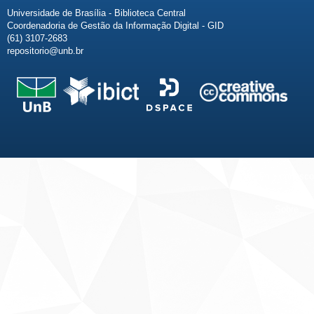
Universidade de Brasília - Biblioteca Central
Coordenadoria de Gestão da Informação Digital - GID
(61) 3107-2683
repositorio@unb.br
Fale conosco
Sobre