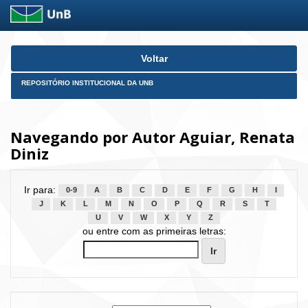
Skip
Voltar
navigation
REPOSITÓRIO INSTITUCIONAL DA UNB
Navegando por Autor Aguiar, Renata
Diniz
Ir para:
0-9
A
B
C
D
E
F
G
H
I
J
K
L
M
N
O
P
Q
R
S
T
U
V
W
X
Y
Z
ou entre com as primeiras letras: