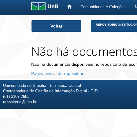
Comunidades e Coleções
Skip
REPOSITÓRIO INSTITUCIO
Voltar
navigation
Não há documento
Não há documentos disponíveis no repositório de acor
Página inicial do repositório
Universidade de Brasília - Biblioteca Central
Coordenadoria de Gestão da Informação Digital - GID
(61) 3107-2683
repositorio@unb.br