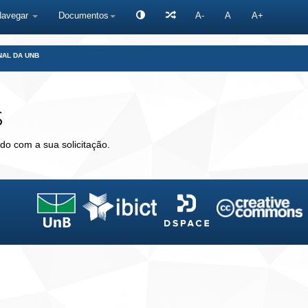
Navegar
Documentos
A-
A
A+
NAL DA UNB
s
do com a sua solicitação.