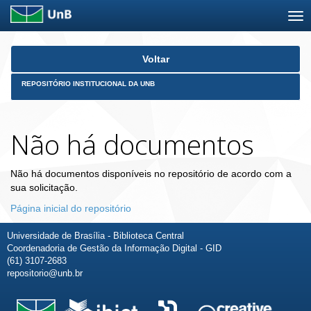
Skip
Voltar
navigation
REPOSITÓRIO INSTITUCIONAL DA UNB
Não há documentos
Não há documentos disponíveis no repositório de acordo com a
sua solicitação.
Página inicial do repositório
Universidade de Brasília - Biblioteca Central
Coordenadoria de Gestão da Informação Digital - GID
(61) 3107-2683
repositorio@unb.br