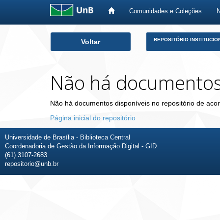
Comunidades e Coleções
Skip
REPOSITÓRIO INSTITUCIO
Voltar
navigation
Não há documento
Não há documentos disponíveis no repositório de acor
Página inicial do repositório
Universidade de Brasília - Biblioteca Central
Coordenadoria de Gestão da Informação Digital - GID
(61) 3107-2683
repositorio@unb.br