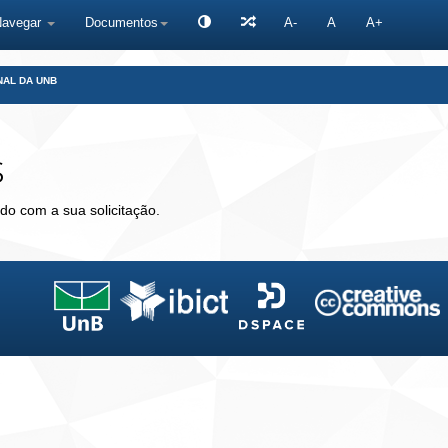
Navegar
Documentos
A-
A
A+
NAL DA UNB
s
do com a sua solicitação.