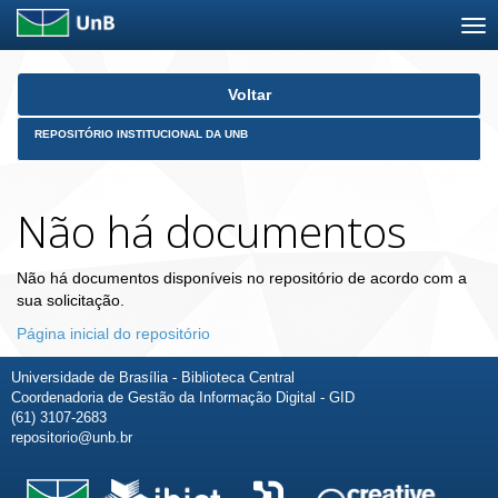
Skip
Voltar
navigation
REPOSITÓRIO INSTITUCIONAL DA UNB
Não há documentos
Não há documentos disponíveis no repositório de acordo com a
sua solicitação.
Página inicial do repositório
Universidade de Brasília - Biblioteca Central
Coordenadoria de Gestão da Informação Digital - GID
(61) 3107-2683
repositorio@unb.br