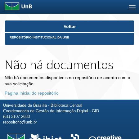
Skip
Voltar
navigation
REPOSITÓRIO INSTITUCIONAL DA UNB
Não há documentos
Não há documentos disponíveis no repositório de acordo com a
sua solicitação.
Página inicial do repositório
Universidade de Brasília - Biblioteca Central
Coordenadoria de Gestão da Informação Digital - GID
(61) 3107-2683
repositorio@unb.br