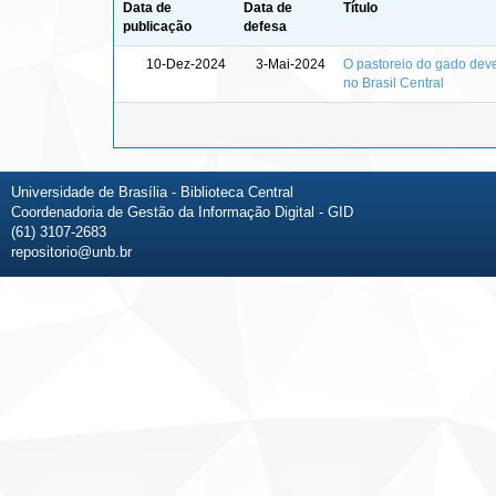
Data de
Data de
Título
publicação
defesa
10-Dez-2024
3-Mai-2024
O pastoreio do gado deve
no Brasil Central
Universidade de Brasília - Biblioteca Central
Coordenadoria de Gestão da Informação Digital - GID
(61) 3107-2683
repositorio@unb.br