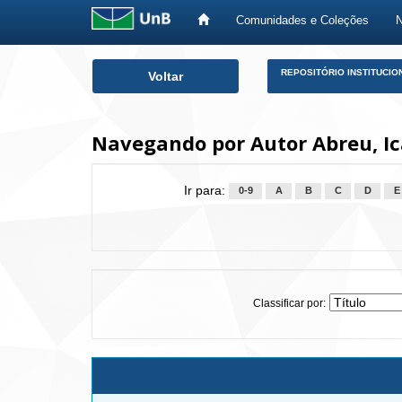
Comunidades e Coleções
Skip
REPOSITÓRIO INSTITUCIO
Voltar
navigation
Navegando por Autor Abreu, Ic
Ir para:
0-9
A
B
C
D
E
Classificar por: