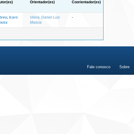
utor(es)
Orientador(es)
Coorientador(es)
breu, Icaro
Vieira, Daniel Luis
-
ousa
Mascia
Fale conosco
Sobre