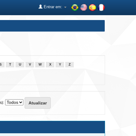
Entrar em:
S
T
U
V
W
X
Y
Z
s):