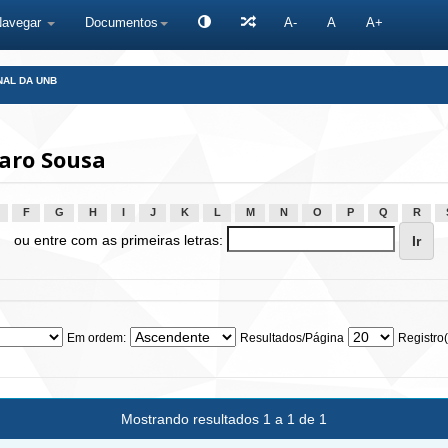
Navegar
Documentos
A-
A
A+
NAL DA UNB
aro Sousa
F
G
H
I
J
K
L
M
N
O
P
Q
R
ou entre com as primeiras letras:
Em ordem:
Resultados/Página
Registro(
Mostrando resultados 1 a 1 de 1