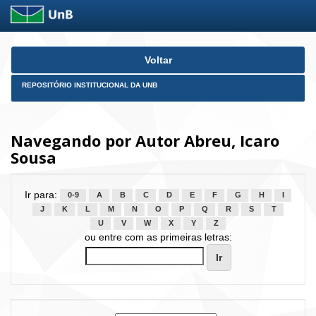
Skip
Voltar
navigation
REPOSITÓRIO INSTITUCIONAL DA UNB
Navegando por Autor Abreu, Icaro
Sousa
Ir para:
0-9
A
B
C
D
E
F
G
H
I
J
K
L
M
N
O
P
Q
R
S
T
U
V
W
X
Y
Z
ou entre com as primeiras letras: