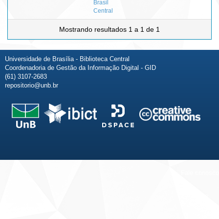
Brasil
Central
Mostrando resultados 1 a 1 de 1
Universidade de Brasília - Biblioteca Central
Coordenadoria de Gestão da Informação Digital - GID
(61) 3107-2683
repositorio@unb.br
Fale conosco
Sobre