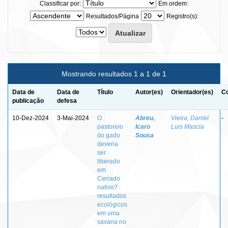
Classificar por:
Em ordem:
Resultados/Página
Registro(s):
Mostrando resultados 1 a 1 de 1
Data de
Data de
Título
Autor(es)
Orientador(es)
Co
publicação
defesa
10-Dez-2024
3-Mai-2024
O
Abreu,
Vieira, Daniel
-
pastoreio
Icaro
Luis Mascia
do gado
Sousa
deveria
ser
liberado
em
Cerrado
nativo? :
resultados
ecológicos
em uma
savana no