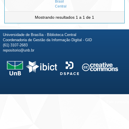
Brasil
Central
Mostrando resultados 1 a 1 de 1
Universidade de Brasília - Biblioteca Central
Coordenadoria de Gestão da Informação Digital - GID
(61) 3107-2683
repositorio@unb.br
Fale conosco
Sobre