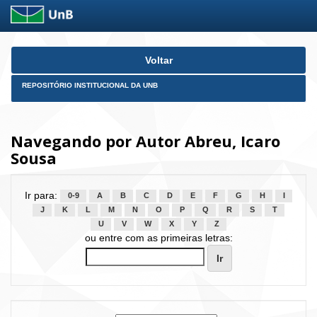
Skip
Voltar
navigation
REPOSITÓRIO INSTITUCIONAL DA UNB
Navegando por Autor Abreu, Icaro
Sousa
Ir para:
0-9
A
B
C
D
E
F
G
H
I
J
K
L
M
N
O
P
Q
R
S
T
U
V
W
X
Y
Z
ou entre com as primeiras letras: