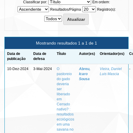
Classificar por:
Em ordem:
Resultados/Página
Registro(s):
Mostrando resultados 1 a 1 de 1
Data de
Data de
Título
Autor(es)
Orientador(es)
Co
publicação
defesa
10-Dez-2024
3-Mai-2024
O
Abreu,
Vieira, Daniel
-
pastoreio
Icaro
Luis Mascia
do gado
Sousa
deveria
ser
liberado
em
Cerrado
nativo? :
resultados
ecológicos
em uma
savana no