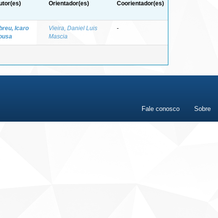
utor(es)
Orientador(es)
Coorientador(es)
breu, Icaro
Vieira, Daniel Luis
-
ousa
Mascia
Fale conosco
Sobre