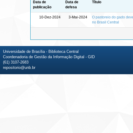
Data de
Data de
Título
publicação
defesa
10-Dez-2024
3-Mai-2024
O pastoreio do gado deve
no Brasil Central
Universidade de Brasília - Biblioteca Central
Coordenadoria de Gestão da Informação Digital - GID
(61) 3107-2683
repositorio@unb.br