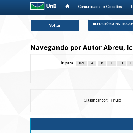
Comunidades e Coleções
Skip
REPOSITÓRIO INSTITUCIO
Voltar
navigation
Navegando por Autor Abreu, Ic
Ir para:
0-9
A
B
C
D
E
Classificar por: