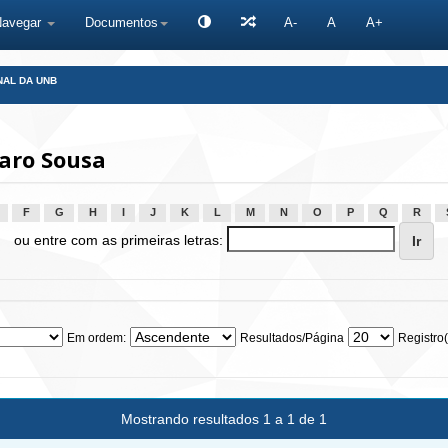
Navegar
Documentos
A-
A
A+
NAL DA UNB
aro Sousa
F
G
H
I
J
K
L
M
N
O
P
Q
R
ou entre com as primeiras letras:
Em ordem:
Resultados/Página
Registro(
Mostrando resultados 1 a 1 de 1