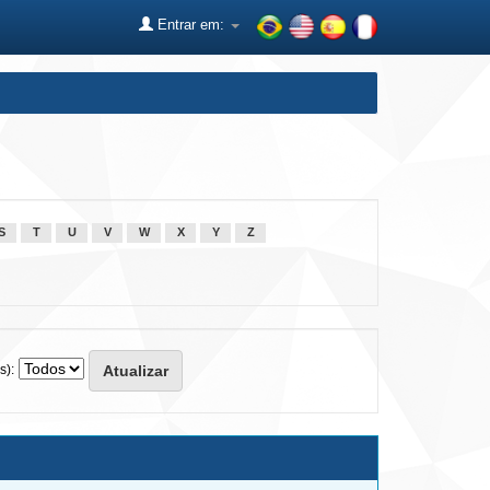
Entrar em:
S
T
U
V
W
X
Y
Z
s):