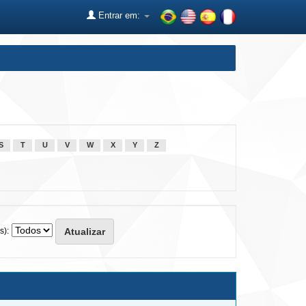
Entrar em:
S
T
U
V
W
X
Y
Z
s):