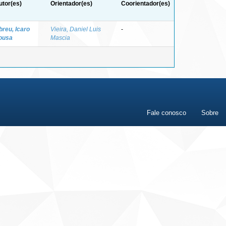
utor(es)
Orientador(es)
Coorientador(es)
breu, Icaro
Vieira, Daniel Luis
-
ousa
Mascia
Fale conosco
Sobre