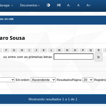
Navegar
Documentos
A-
A
A+
NAL DA UNB
aro Sousa
F
G
H
I
J
K
L
M
N
O
P
Q
R
ou entre com as primeiras letras:
Em ordem:
Resultados/Página
Registro(
Mostrando resultados 1 a 1 de 1