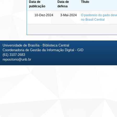
Data de
Data de
Título
publicação
defesa
10-Dez-2024
3-Mai-2024
O pastoreio do gado deve
no Brasil Central
Universidade de Brasília - Biblioteca Central
Coordenadoria de Gestão da Informação Digital - GID
(61) 3107-2683
repositorio@unb.br