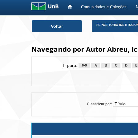
Comunidades e Coleções
Skip
REPOSITÓRIO INSTITUCIO
Voltar
navigation
Navegando por Autor Abreu, Ic
Ir para:
0-9
A
B
C
D
E
Classificar por: