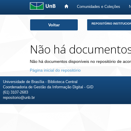
Comunidades e Coleções
Skip
REPOSITÓRIO INSTITUCIO
Voltar
navigation
Não há documento
Não há documentos disponíveis no repositório de acor
Página inicial do repositório
Universidade de Brasília - Biblioteca Central
Coordenadoria de Gestão da Informação Digital - GID
(61) 3107-2683
repositorio@unb.br