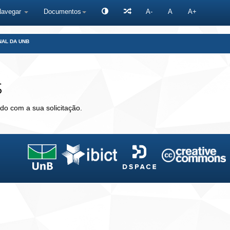
Navegar
Documentos
A-
A
A+
NAL DA UNB
s
do com a sua solicitação.