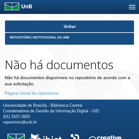
Skip
Voltar
navigation
REPOSITÓRIO INSTITUCIONAL DA UNB
Não há documentos
Não há documentos disponíveis no repositório de acordo com a
sua solicitação.
Página inicial do repositório
Universidade de Brasília - Biblioteca Central
Coordenadoria de Gestão da Informação Digital - GID
(61) 3107-2683
repositorio@unb.br