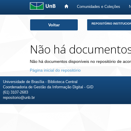
Comunidades e Coleções
Skip
REPOSITÓRIO INSTITUCIO
Voltar
navigation
Não há documento
Não há documentos disponíveis no repositório de acor
Página inicial do repositório
Universidade de Brasília - Biblioteca Central
Coordenadoria de Gestão da Informação Digital - GID
(61) 3107-2683
repositorio@unb.br