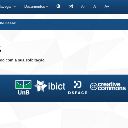
Navegar
Documentos
A-
A
A+
NAL DA UNB
s
do com a sua solicitação.