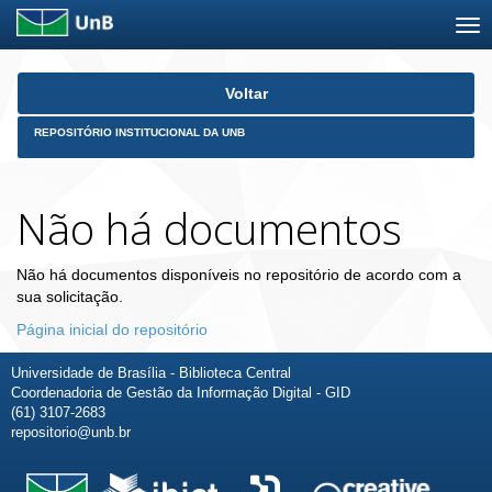
Skip
Voltar
navigation
REPOSITÓRIO INSTITUCIONAL DA UNB
Não há documentos
Não há documentos disponíveis no repositório de acordo com a
sua solicitação.
Página inicial do repositório
Universidade de Brasília - Biblioteca Central
Coordenadoria de Gestão da Informação Digital - GID
(61) 3107-2683
repositorio@unb.br