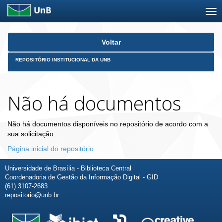
Skip
Voltar
navigation
REPOSITÓRIO INSTITUCIONAL DA UNB
Não há documentos
Não há documentos disponíveis no repositório de acordo com a
sua solicitação.
Página inicial do repositório
Universidade de Brasília - Biblioteca Central
Coordenadoria de Gestão da Informação Digital - GID
(61) 3107-2683
repositorio@unb.br