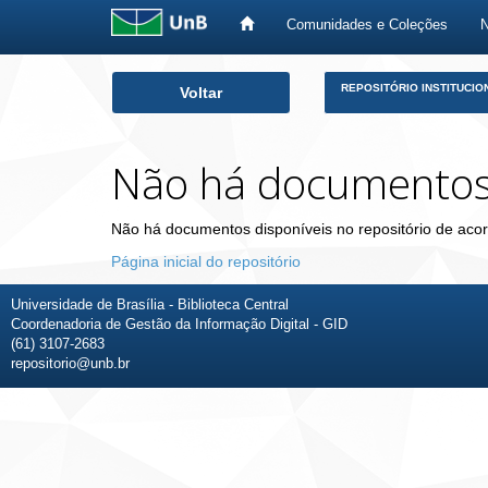
Comunidades e Coleções
Skip
REPOSITÓRIO INSTITUCIO
Voltar
navigation
Não há documento
Não há documentos disponíveis no repositório de acor
Página inicial do repositório
Universidade de Brasília - Biblioteca Central
Coordenadoria de Gestão da Informação Digital - GID
(61) 3107-2683
repositorio@unb.br