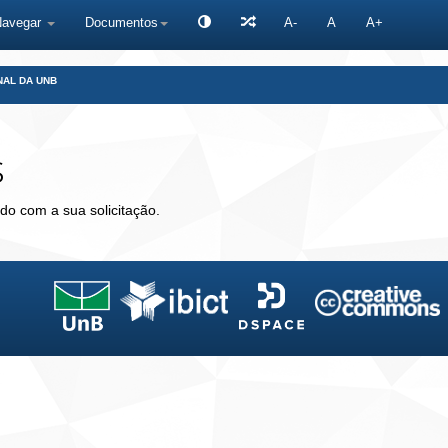
Navegar
Documentos
A-
A
A+
NAL DA UNB
s
do com a sua solicitação.