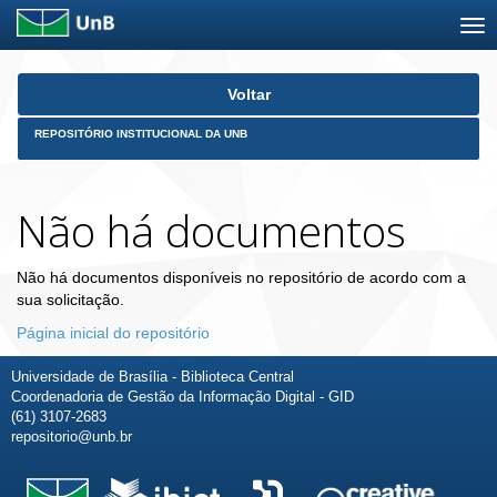
Skip
Voltar
navigation
REPOSITÓRIO INSTITUCIONAL DA UNB
Não há documentos
Não há documentos disponíveis no repositório de acordo com a
sua solicitação.
Página inicial do repositório
Universidade de Brasília - Biblioteca Central
Coordenadoria de Gestão da Informação Digital - GID
(61) 3107-2683
repositorio@unb.br