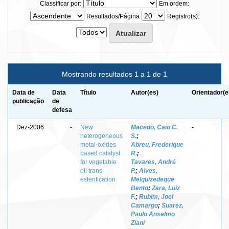
Classificar por:
Em ordem:
Resultados/Página
Registro(s):
Mostrando resultados 1 a 1 de 1
Data de
Data
Título
Autor(es)
Orientador(e
publicação
de
defesa
Dez-2006
-
New
Macedo, Caio C.
-
heterogeneous
S.
;
metal-oxides
Abreu, Frederique
based catalyst
R.
;
for vegetable
Tavares, André
oil trans-
P.
;
Alves,
esterification
Melquizedeque
Bento
;
Zara, Luiz
F.
;
Rubim, Joel
Camargo
;
Suarez,
Paulo Anselmo
Ziani