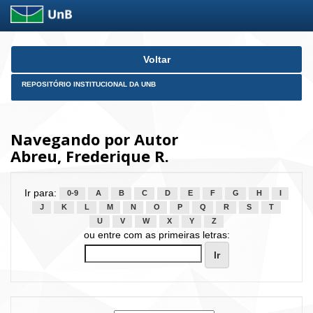
Skip
Voltar
navigation
REPOSITÓRIO INSTITUCIONAL DA UNB
Navegando por Autor
Abreu, Frederique R.
Ir para:
0-9
A
B
C
D
E
F
G
H
I
J
K
L
M
N
O
P
Q
R
S
T
U
V
W
X
Y
Z
ou entre com as primeiras letras: