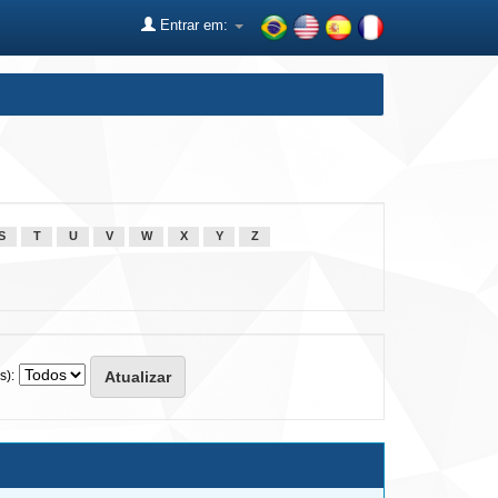
Entrar em:
S
T
U
V
W
X
Y
Z
s):