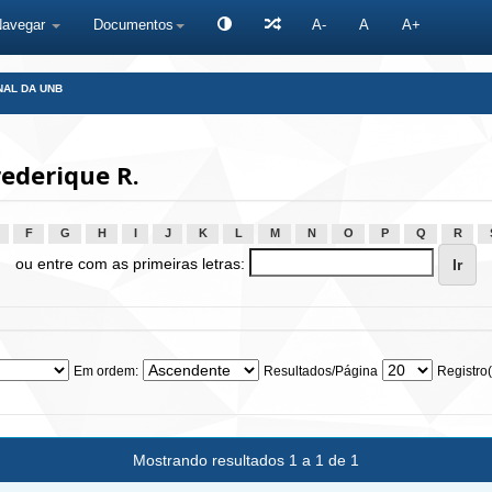
Navegar
Documentos
A-
A
A+
NAL DA UNB
ederique R.
F
G
H
I
J
K
L
M
N
O
P
Q
R
ou entre com as primeiras letras:
Em ordem:
Resultados/Página
Registro(
Mostrando resultados 1 a 1 de 1