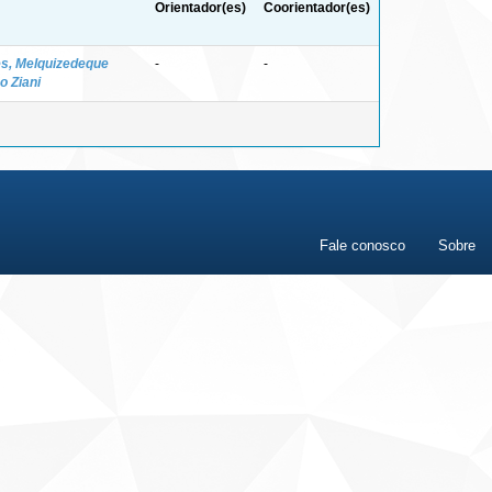
Orientador(es)
Coorientador(es)
s, Melquizedeque
-
-
o Ziani
Fale conosco
Sobre