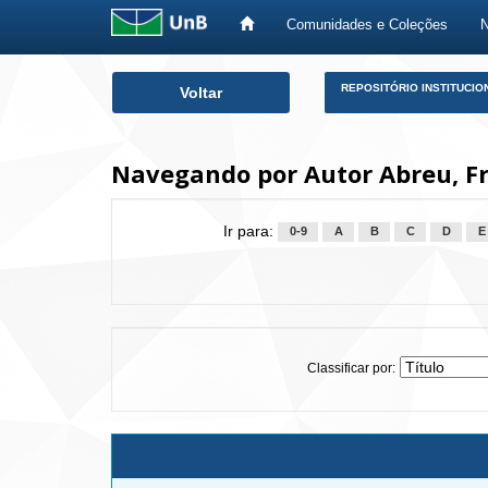
Comunidades e Coleções
Skip
REPOSITÓRIO INSTITUCIO
Voltar
navigation
Navegando por Autor Abreu, Fr
Ir para:
0-9
A
B
C
D
E
Classificar por: