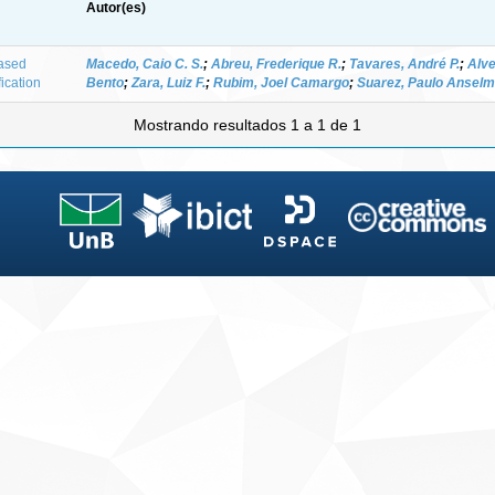
Autor(es)
ased
Macedo, Caio C. S.
;
Abreu, Frederique R.
;
Tavares, André P.
;
Alve
fication
Bento
;
Zara, Luiz F.
;
Rubim, Joel Camargo
;
Suarez, Paulo Anselm
Mostrando resultados 1 a 1 de 1