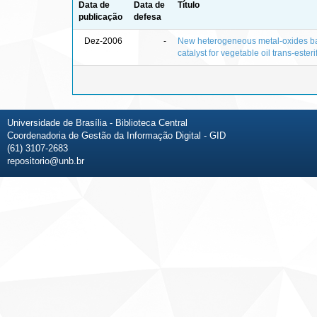
Data de
Data de
Título
publicação
defesa
Dez-2006
-
New heterogeneous metal-oxides b
catalyst for vegetable oil trans-esteri
Universidade de Brasília - Biblioteca Central
Coordenadoria de Gestão da Informação Digital - GID
(61) 3107-2683
repositorio@unb.br