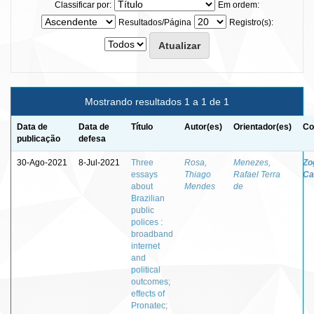
Classificar por:
Em ordem:
Resultados/Página
Registro(s):
Mostrando resultados 1 a 1 de 1
Data de
Data de
Título
Autor(es)
Orientador(es)
Co
publicação
defesa
30-Ago-2021
8-Jul-2021
Three
Rosa,
Menezes,
Zo
essays
Thiago
Rafael Terra
Ca
about
Mendes
de
Brazilian
public
polices :
broadband
internet
and
political
outcomes;
effects of
Pronatec;