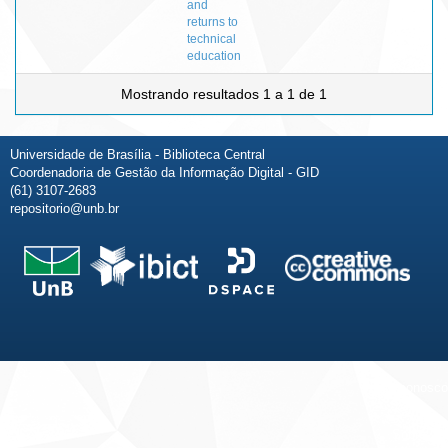
and
returns to
technical
education
Mostrando resultados 1 a 1 de 1
Universidade de Brasília - Biblioteca Central
Coordenadoria de Gestão da Informação Digital - GID
(61) 3107-2683
repositorio@unb.br
Fale conosco
Sobre