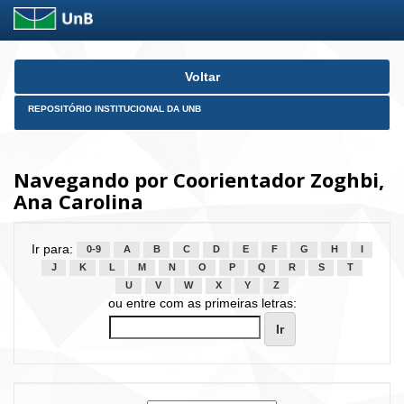
Skip
Voltar
navigation
REPOSITÓRIO INSTITUCIONAL DA UNB
Navegando por Coorientador Zoghbi,
Ana Carolina
Ir para:
0-9
A
B
C
D
E
F
G
H
I
J
K
L
M
N
O
P
Q
R
S
T
U
V
W
X
Y
Z
ou entre com as primeiras letras: