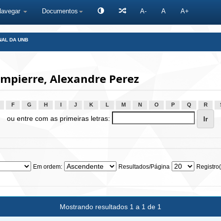
Navegar
Documentos
A-
A
A+
NAL DA UNB
mpierre, Alexandre Perez
F
G
H
I
J
K
L
M
N
O
P
Q
R
ou entre com as primeiras letras:
Em ordem:
Resultados/Página
Registro(
Mostrando resultados 1 a 1 de 1