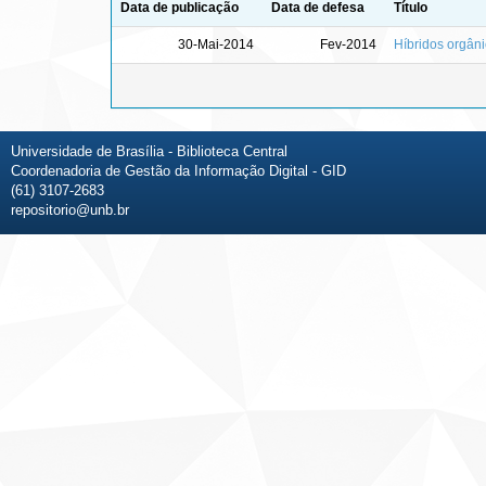
Data de publicação
Data de defesa
Título
30-Mai-2014
Fev-2014
Híbridos orgâni
Universidade de Brasília - Biblioteca Central
Coordenadoria de Gestão da Informação Digital - GID
(61) 3107-2683
repositorio@unb.br