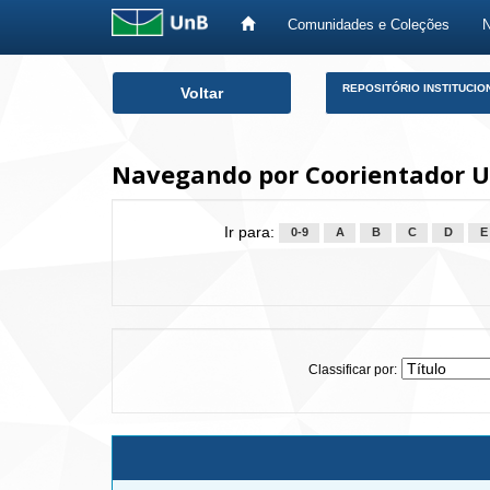
Comunidades e Coleções
Skip
REPOSITÓRIO INSTITUCIO
Voltar
navigation
Navegando por Coorientador U
Ir para:
0-9
A
B
C
D
E
Classificar por: