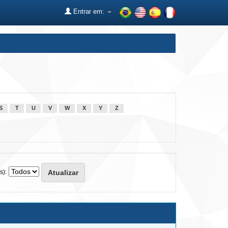
Entrar em:
S
T
U
V
W
X
Y
Z
s):