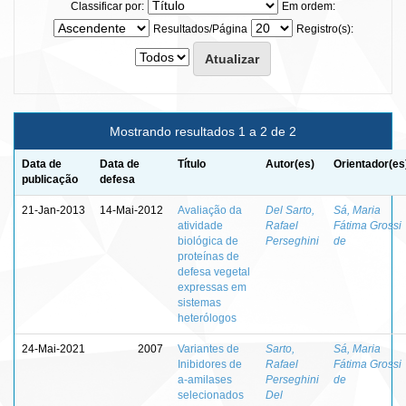
Classificar por:
Em ordem:
Resultados/Página
Registro(s):
Mostrando resultados 1 a 2 de 2
Data de
Data de
Título
Autor(es)
Orientador(es
publicação
defesa
21-Jan-2013
14-Mai-2012
Avaliação da
Del Sarto,
Sá, Maria
atividade
Rafael
Fátima Grossi
biológica de
Perseghini
de
proteínas de
defesa vegetal
expressas em
sistemas
heterólogos
24-Mai-2021
2007
Variantes de
Sarto,
Sá, Maria
Inibidores de
Rafael
Fátima Grossi
a-amilases
Perseghini
de
selecionados
Del