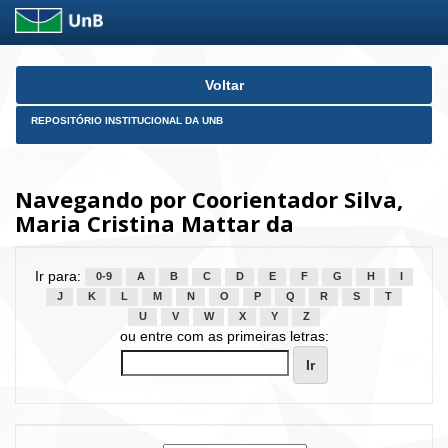
Skip
Voltar
navigation
REPOSITÓRIO INSTITUCIONAL DA UNB
Navegando por Coorientador Silva,
Maria Cristina Mattar da
Ir para:
0-9
A
B
C
D
E
F
G
H
I
J
K
L
M
N
O
P
Q
R
S
T
U
V
W
X
Y
Z
ou entre com as primeiras letras: