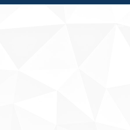
Fale conosco
Sobre