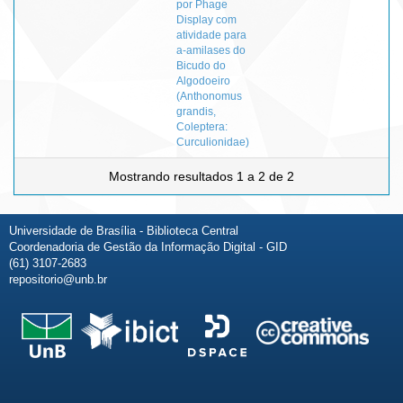
por Phage
Display com
atividade para
a-amilases do
Bicudo do
Algodoeiro
(Anthonomus
grandis,
Coleptera:
Curculionidae)
Mostrando resultados 1 a 2 de 2
Universidade de Brasília - Biblioteca Central
Coordenadoria de Gestão da Informação Digital - GID
(61) 3107-2683
repositorio@unb.br