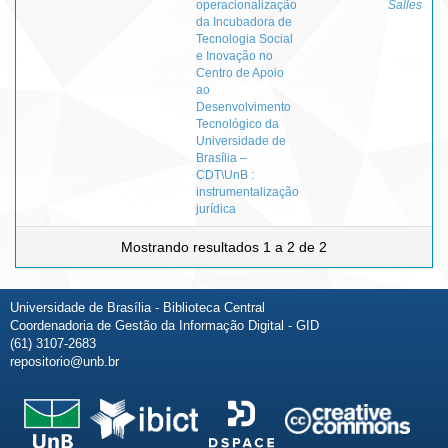
operacionalização
Salles
da Incubadora de
Tecnologia Social
e Inovação no
Centro de Apoio
ao
Desenvolvimento
Tecnológico da
Universidade de
Brasília –
CDT\UnB :
instrumentalização
jurídica
Mostrando resultados 1 a 2 de 2
Universidade de Brasília - Biblioteca Central
Coordenadoria de Gestão da Informação Digital - GID
(61) 3107-2683
repositorio@unb.br