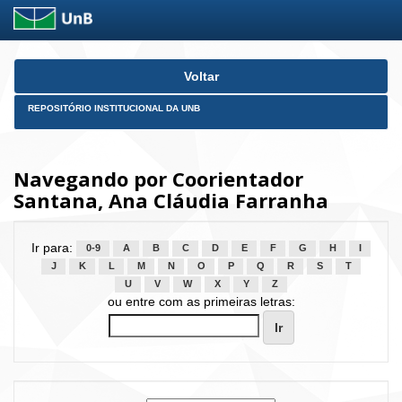
Skip
Voltar
navigation
REPOSITÓRIO INSTITUCIONAL DA UNB
Navegando por Coorientador
Santana, Ana Cláudia Farranha
Ir para:
0-9
A
B
C
D
E
F
G
H
I
J
K
L
M
N
O
P
Q
R
S
T
U
V
W
X
Y
Z
ou entre com as primeiras letras: