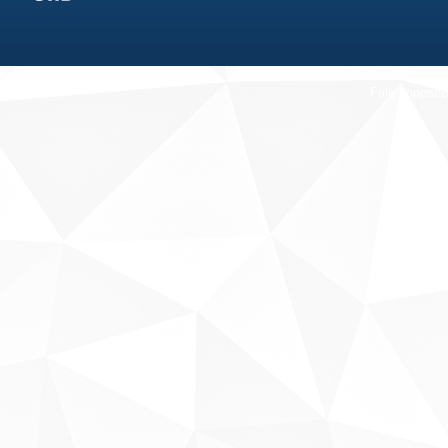
Fale conosco
Sobre