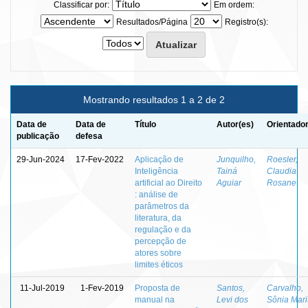
Classificar por:
Em ordem:
Resultados/Página
Registro(s):
Mostrando resultados 1 a 2 de 2
Data de
Data de
Título
Autor(es)
Orientador
publicação
defesa
29-Jun-2024
17-Fev-2022
Aplicação de
Junquilho,
Roesler,
Inteligência
Tainá
Claudia
artificial ao Direito
Aguiar
Rosane
: análise de
parâmetros da
literatura, da
regulação e da
percepção de
atores sobre
limites éticos
11-Jul-2019
1-Fev-2019
Proposta de
Santos,
Carvalho,
manual na
Levi dos
Sônia Mari