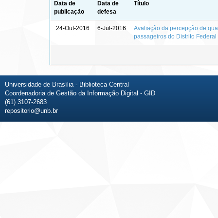
Data de
Data de
Título
publicação
defesa
24-Out-2016
6-Jul-2016
Avaliação da percepção de qual
passageiros do Distrito Federal 
Universidade de Brasília - Biblioteca Central
Coordenadoria de Gestão da Informação Digital - GID
(61) 3107-2683
repositorio@unb.br