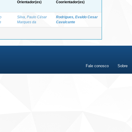
Orientador(es)
Coorientador(es)
o
Silva, Paulo César
Rodrigues, Evaldo Cesar
e
Marques da
Cavalcante
Fale conosco
Sobre