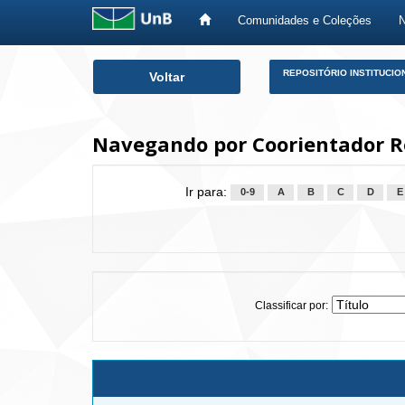
Comunidades e Coleções
Skip
REPOSITÓRIO INSTITUCIO
Voltar
navigation
Navegando por Coorientador Ro
Ir para:
0-9
A
B
C
D
E
Classificar por: