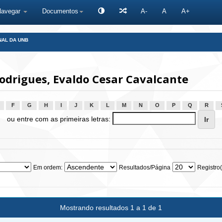
Navegar
Documentos
A-
A
A+
NAL DA UNB
drigues, Evaldo Cesar Cavalcante
F
G
H
I
J
K
L
M
N
O
P
Q
R
ou entre com as primeiras letras:
Em ordem:
Resultados/Página
Registro(
Mostrando resultados 1 a 1 de 1