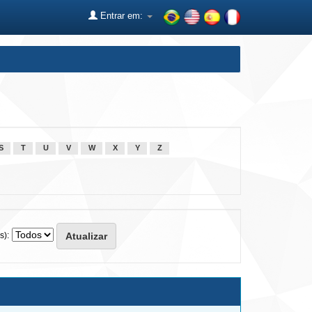
Entrar em:
S
T
U
V
W
X
Y
Z
s):