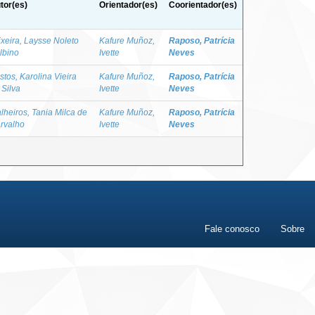
tor(es)
Orientador(es)
Coorientador(es)
ixeira, Laysse Noleto
Kafure Muñoz,
Raposo, Patrícia
lbino
Ivette
Neves
stos, Karolina Vieira
Kafure Muñoz,
Raposo, Patrícia
 Silva
Ivette
Neves
lheiros, Tania Milca de
Kafure Muñoz,
Raposo, Patrícia
rvalho
Ivette
Neves
Fale conosco
Sobre