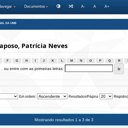
Navegar
Documentos
A-
A
A+
NAL DA UNB
poso, Patrícia Neves
F
G
H
I
J
K
L
M
N
O
P
Q
R
ou entre com as primeiras letras:
Em ordem:
Resultados/Página
Registro(
Mostrando resultados 1 a 3 de 3