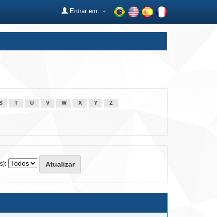
Entrar em:
S
T
U
V
W
X
Y
Z
s):