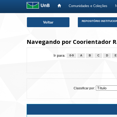
Comunidades e Coleções
Skip
REPOSITÓRIO INSTITUCIO
Voltar
navigation
Navegando por Coorientador Ra
Ir para:
0-9
A
B
C
D
E
Classificar por: