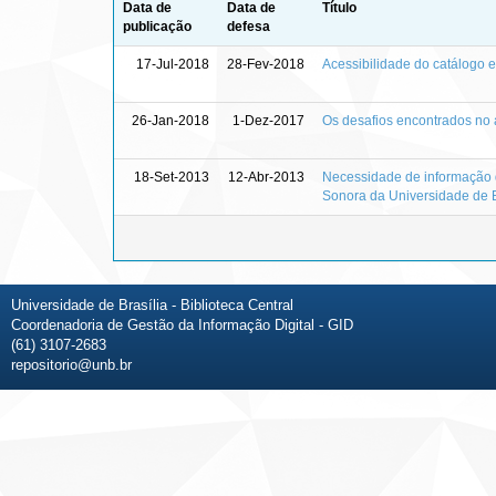
Data de
Data de
Título
publicação
defesa
17-Jul-2018
28-Fev-2018
Acessibilidade do catálogo e
26-Jan-2018
1-Dez-2017
Os desafios encontrados no a
18-Set-2013
12-Abr-2013
Necessidade de informação do
Sonora da Universidade de B
Universidade de Brasília - Biblioteca Central
Coordenadoria de Gestão da Informação Digital - GID
(61) 3107-2683
repositorio@unb.br