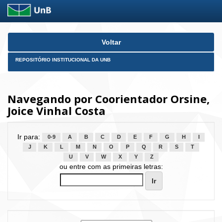
Skip
Voltar
navigation
REPOSITÓRIO INSTITUCIONAL DA UNB
Navegando por Coorientador Orsine,
Joice Vinhal Costa
Ir para:
0-9
A
B
C
D
E
F
G
H
I
J
K
L
M
N
O
P
Q
R
S
T
U
V
W
X
Y
Z
ou entre com as primeiras letras: