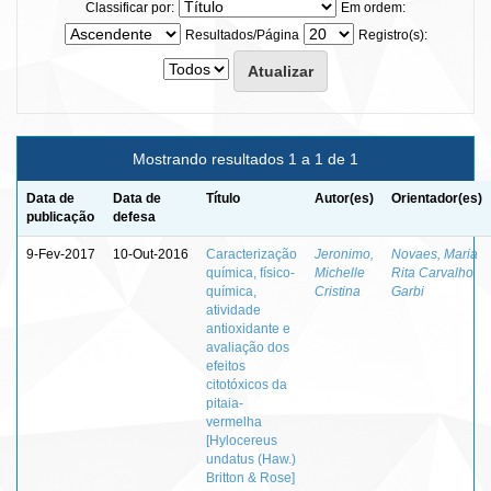
Classificar por:
Em ordem:
Resultados/Página
Registro(s):
Mostrando resultados 1 a 1 de 1
Data de
Data de
Título
Autor(es)
Orientador(es)
publicação
defesa
9-Fev-2017
10-Out-2016
Caracterização
Jeronimo,
Novaes, Maria
química, físico-
Michelle
Rita Carvalho
química,
Cristina
Garbi
atividade
antioxidante e
avaliação dos
efeitos
citotóxicos da
pitaia-
vermelha
[Hylocereus
undatus (Haw.)
Britton & Rose]