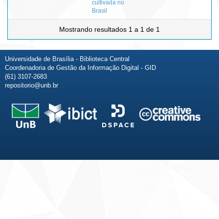
cultivada no
Brasil
Mostrando resultados 1 a 1 de 1
Universidade de Brasília - Biblioteca Central
Coordenadoria de Gestão da Informação Digital - GID
(61) 3107-2683
repositorio@unb.br
Fale conosco
Sobre