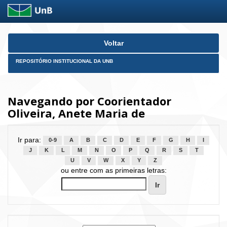
Skip
Voltar
navigation
REPOSITÓRIO INSTITUCIONAL DA UNB
Navegando por Coorientador
Oliveira, Anete Maria de
Ir para:
0-9
A
B
C
D
E
F
G
H
I
J
K
L
M
N
O
P
Q
R
S
T
U
V
W
X
Y
Z
ou entre com as primeiras letras: