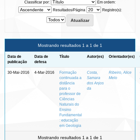
Classificar por:
Em ordem:
Resultados/Página
Registro(s):
Mostrando resultados 1 a 1 de 1
Data de
Data de
Título
Autor(es)
Orientador(es)
publicação
defesa
30-Mai-2016
4-Mar-2016
Formação
Costa,
Ribeiro, Alice
continuada a
Samara
Melo
distância
dos Anjos
para o
da
professor de
Ciências
Naturais do
Ensino
Fundamental
: educação
em Geologia
Mostrando resultados 1 a 1 de 1