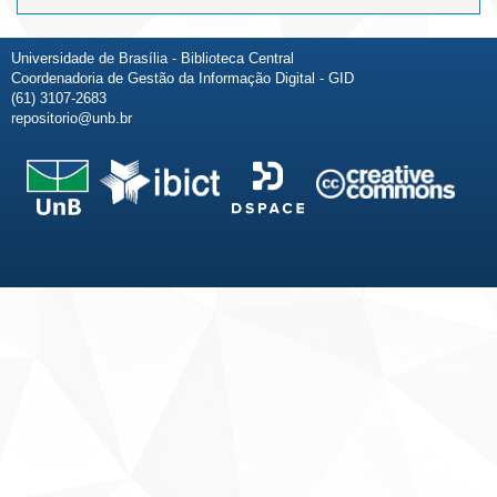
Universidade de Brasília - Biblioteca Central
Coordenadoria de Gestão da Informação Digital - GID
(61) 3107-2683
repositorio@unb.br
Fale conosco
Sobre