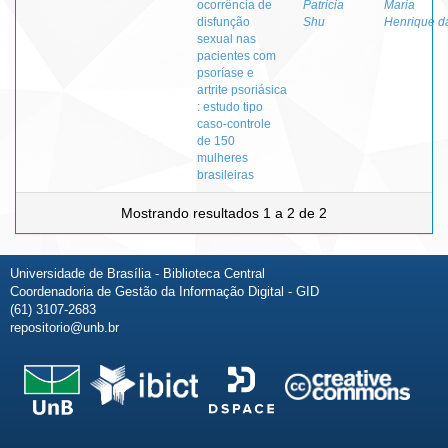
ocorrência de
Patricia
Maria
disfunção
Shu
Henrique d
sexual nas
pacientes com
psoríase e
artrite psoriásica
: estudo tipo
caso-controle
de 150
mulheres
brasileiras
Mostrando resultados 1 a 2 de 2
Universidade de Brasília - Biblioteca Central
Coordenadoria de Gestão da Informação Digital - GID
(61) 3107-2683
repositorio@unb.br