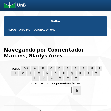
Skip
Voltar
navigation
REPOSITÓRIO INSTITUCIONAL DA UNB
Navegando por Coorientador
Martins, Gladys Aires
Ir para:
0-9
A
B
C
D
E
F
G
H
I
J
K
L
M
N
O
P
Q
R
S
T
U
V
W
X
Y
Z
ou entre com as primeiras letras: