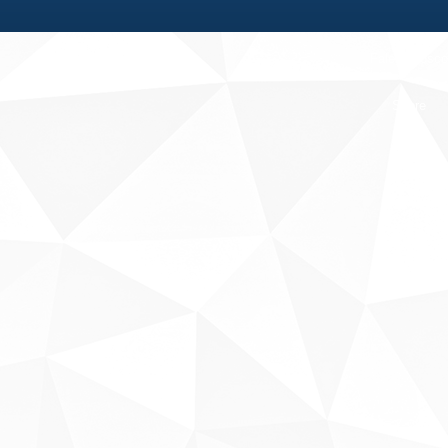
Fale conosco
Sobre