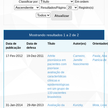
Classificar por:
Em ordem:
Resultados/Página
Registro(s):
Mostrando resultados 1 a 2 de 2
Data de
Data de
Título
Autor(es)
Orientador
publicação
defesa
17-Fev-2012
19-Dez-2011
Artrite
Carneiro,
Paula, Ana
psoriásica em
Jamille
Patrícia de
pacientes com
Nascimento
psoríase :
avaliação de
características
clínicas e
epidemiológicas
em um grupo de
133 pacientes
brasileiros
31-Jan-2014
29-Abr-2013
Avaliação da
Kurizky,
Mota, Licia