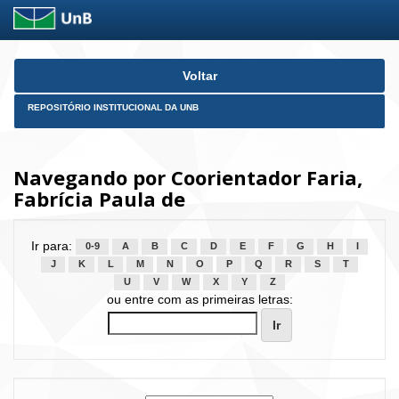
Skip
Voltar
navigation
REPOSITÓRIO INSTITUCIONAL DA UNB
Navegando por Coorientador Faria,
Fabrícia Paula de
Ir para:
0-9
A
B
C
D
E
F
G
H
I
J
K
L
M
N
O
P
Q
R
S
T
U
V
W
X
Y
Z
ou entre com as primeiras letras: