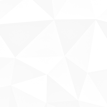
Fale conosco
Sobre