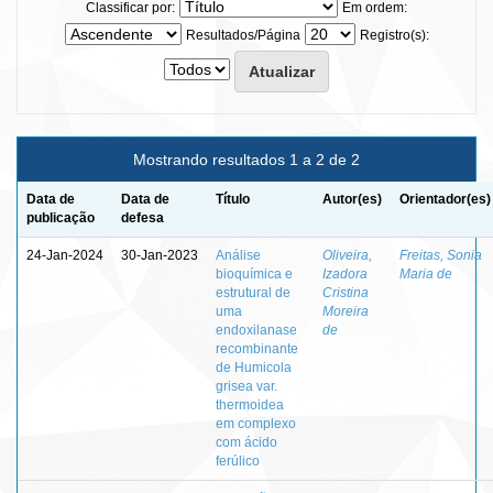
Classificar por:
Em ordem:
Resultados/Página
Registro(s):
Mostrando resultados 1 a 2 de 2
Data de
Data de
Título
Autor(es)
Orientador(es)
publicação
defesa
24-Jan-2024
30-Jan-2023
Análise
Oliveira,
Freitas, Sonia
bioquímica e
Izadora
Maria de
estrutural de
Cristina
uma
Moreira
endoxilanase
de
recombinante
de Humicola
grisea var.
thermoidea
em complexo
com ácido
ferúlico