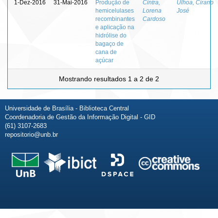
1-Dez-2016
31-Mai-2016
Produção de
Cintra,
Ulhoa, Cirano
hemicelulases
Lorena
José
recombinantes
Cardoso
e aplicação na
hidrólise do
bagaço de
cana de
açúcar
Mostrando resultados 1 a 2 de 2
Universidade de Brasília - Biblioteca Central
Coordenadoria de Gestão da Informação Digital - GID
(61) 3107-2683
repositorio@unb.br