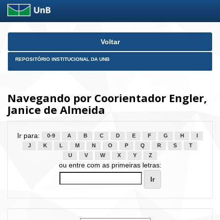
Skip
Voltar
navigation
REPOSITÓRIO INSTITUCIONAL DA UNB
Navegando por Coorientador Engler,
Janice de Almeida
Ir para:
0-9
A
B
C
D
E
F
G
H
I
J
K
L
M
N
O
P
Q
R
S
T
U
V
W
X
Y
Z
ou entre com as primeiras letras: