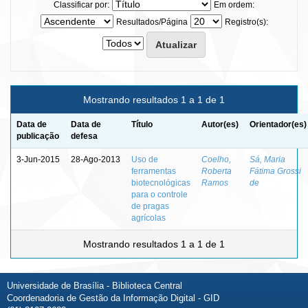
Classificar por:
Em ordem:
Resultados/Página
Registro(s):
Mostrando resultados 1 a 1 de 1
Data de
Data de
Título
Autor(es)
Orientador(es)
publicação
defesa
3-Jun-2015
28-Ago-2013
Uso de
Coelho,
Sá, Maria
ferramentas
Roberta
Fátima Grossi
biotecnológicas
Ramos
de
para o controle
de pragas
agrícolas
Mostrando resultados 1 a 1 de 1
Universidade de Brasília - Biblioteca Central
Coordenadoria de Gestão da Informação Digital - GID