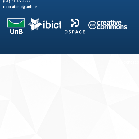
(61) 3107-2683
repositorio@unb.br
Fale conosco
Sobre