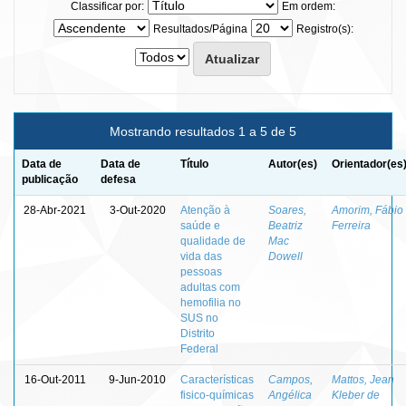
Classificar por:
Em ordem:
Resultados/Página
Registro(s):
Mostrando resultados 1 a 5 de 5
Data de
Data de
Título
Autor(es)
Orientador(es
publicação
defesa
28-Abr-2021
3-Out-2020
Atenção à
Soares,
Amorim, Fábio
saúde e
Beatriz
Ferreira
qualidade de
Mac
vida das
Dowell
pessoas
adultas com
hemofilia no
SUS no
Distrito
Federal
16-Out-2011
9-Jun-2010
Características
Campos,
Mattos, Jean
fisico-químicas
Angélica
Kleber de