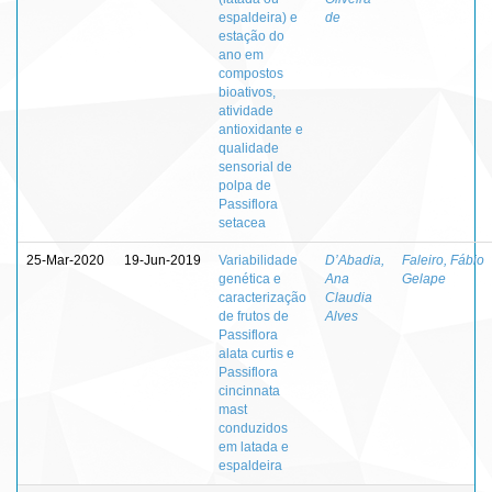
espaldeira) e
de
estação do
ano em
compostos
bioativos,
atividade
antioxidante e
qualidade
sensorial de
polpa de
Passiflora
setacea
25-Mar-2020
19-Jun-2019
Variabilidade
D’Abadia,
Faleiro, Fábio
genética e
Ana
Gelape
caracterização
Claudia
de frutos de
Alves
Passiflora
alata curtis e
Passiflora
cincinnata
mast
conduzidos
em latada e
espaldeira