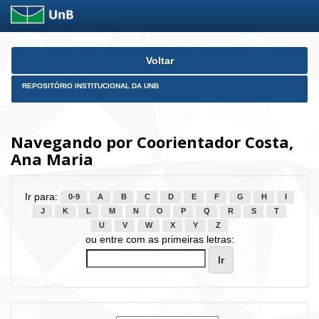
Skip
Voltar
navigation
REPOSITÓRIO INSTITUCIONAL DA UNB
Navegando por Coorientador Costa,
Ana Maria
Ir para:
0-9
A
B
C
D
E
F
G
H
I
J
K
L
M
N
O
P
Q
R
S
T
U
V
W
X
Y
Z
ou entre com as primeiras letras: