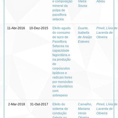
e composição
Vieira
Abreu
mineral da
Sousa
polpa de
passiflora
setacea
11-Abr-2016
10-Dez-2015
Efeito agudo
Duarte,
Pineli, Lívia de
do consumo
Isabella
Lacerda de
de suco de
de Araújo
Oliveira
Passiflora
Esteves
Setacea na
capacidade
fagocitária e
na produção
de
corpúsculos
lipídicos e
radicais livres
por monócitos
de voluntários
com
sobrepeso
2-Mar-2018
31-Out-2017
Efeito do
Carvalho,
Pineli, Lívia de
sistema de
Mariana
Lacerda de
condução
Veras
Oliveira
(latada ou
Oliveira