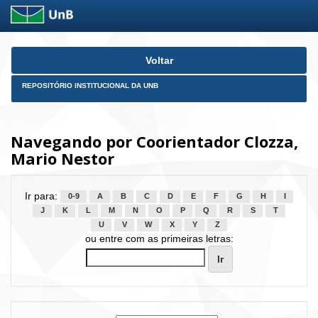
Skip
Voltar
navigation
REPOSITÓRIO INSTITUCIONAL DA UNB
Navegando por Coorientador Clozza,
Mario Nestor
Ir para:
0-9
A
B
C
D
E
F
G
H
I
J
K
L
M
N
O
P
Q
R
S
T
U
V
W
X
Y
Z
ou entre com as primeiras letras: