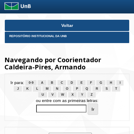
Skip
Voltar
navigation
REPOSITÓRIO INSTITUCIONAL DA UNB
Navegando por Coorientador
Caldeira-Pires, Armando
Ir para:
0-9
A
B
C
D
E
F
G
H
I
J
K
L
M
N
O
P
Q
R
S
T
U
V
W
X
Y
Z
ou entre com as primeiras letras: