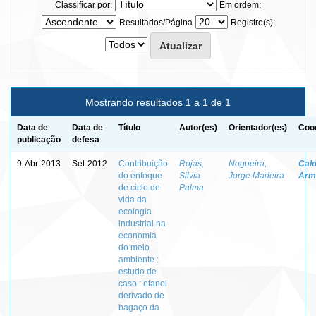
Classificar por:
Em ordem:
Resultados/Página
Registro(s):
Mostrando resultados 1 a 1 de 1
Data de
Data de
Título
Autor(es)
Orientador(es)
Coor
publicação
defesa
9-Abr-2013
Set-2012
Contribuição
Rojas,
Nogueira,
Cald
do enfoque
Silvia
Jorge Madeira
Arm
de ciclo de
Palma
vida da
ecologia
industrial na
economia
do meio
ambiente :
estudo de
caso : etanol
derivado de
bagaço da