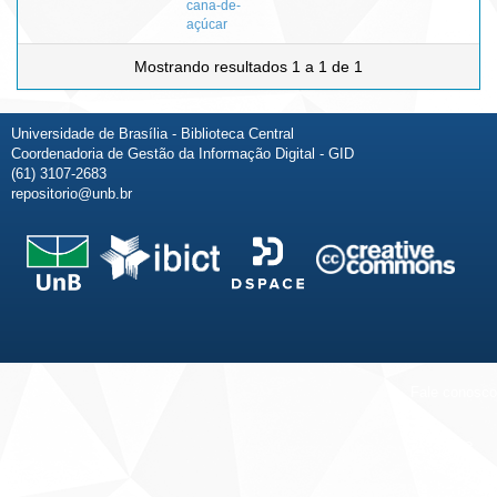
cana-de-
açúcar
Mostrando resultados 1 a 1 de 1
Universidade de Brasília - Biblioteca Central
Coordenadoria de Gestão da Informação Digital - GID
(61) 3107-2683
repositorio@unb.br
Fale conosco
Sobre