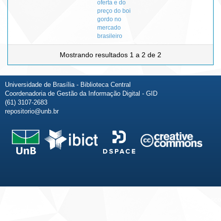
oferta e do
preço do boi
gordo no
mercado
brasileiro
Mostrando resultados 1 a 2 de 2
Universidade de Brasília - Biblioteca Central
Coordenadoria de Gestão da Informação Digital - GID
(61) 3107-2683
repositorio@unb.br
Fale conosco