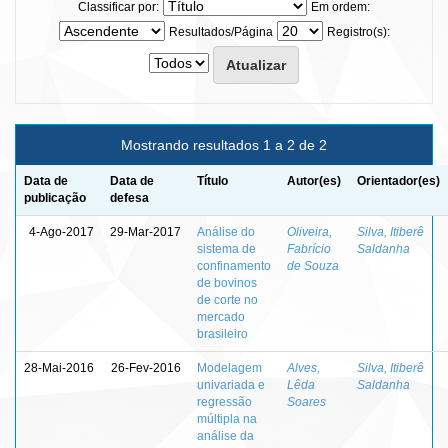
Classificar por:
Em ordem:
Resultados/Página
Registro(s):
Mostrando resultados 1 a 2 de 2
Data de
Data de
Título
Autor(es)
Orientador(es)
publicação
defesa
4-Ago-2017
29-Mar-2017
Análise do
Oliveira,
Silva, Itiberê
sistema de
Fabrício
Saldanha
confinamento
de Souza
de bovinos
de corte no
mercado
brasileiro
28-Mai-2016
26-Fev-2016
Modelagem
Alves,
Silva, Itiberê
univariada e
Lêda
Saldanha
regressão
Soares
múltipla na
análise da