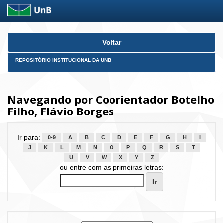
Skip
Voltar
navigation
REPOSITÓRIO INSTITUCIONAL DA UNB
Navegando por Coorientador Botelho
Filho, Flávio Borges
Ir para:
0-9
A
B
C
D
E
F
G
H
I
J
K
L
M
N
O
P
Q
R
S
T
U
V
W
X
Y
Z
ou entre com as primeiras letras: