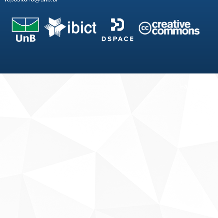
Fale conosco
Sobre