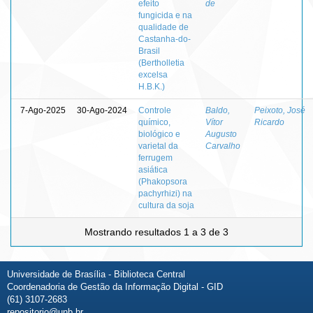
efeito
de
fungicida e na
qualidade de
Castanha-do-
Brasil
(Bertholletia
excelsa
H.B.K.)
7-Ago-2025
30-Ago-2024
Controle
Baldo,
Peixoto, José
químico,
Vítor
Ricardo
biológico e
Augusto
varietal da
Carvalho
ferrugem
asiática
(Phakopsora
pachyrhizi) na
cultura da soja
Mostrando resultados 1 a 3 de 3
Universidade de Brasília - Biblioteca Central
Coordenadoria de Gestão da Informação Digital - GID
(61) 3107-2683
repositorio@unb.br