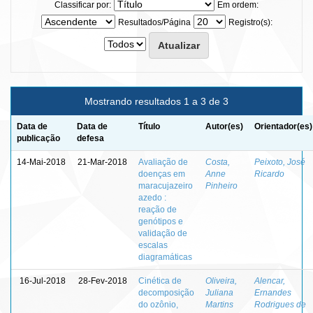
Classificar por:
Em ordem:
Resultados/Página
Registro(s):
Mostrando resultados 1 a 3 de 3
Data de
Data de
Título
Autor(es)
Orientador(es)
publicação
defesa
14-Mai-2018
21-Mar-2018
Avaliação de
Costa,
Peixoto, José
doenças em
Anne
Ricardo
maracujazeiro
Pinheiro
azedo :
reação de
genótipos e
validação de
escalas
diagramáticas
16-Jul-2018
28-Fev-2018
Cinética de
Oliveira,
Alencar,
decomposição
Juliana
Ernandes
do ozônio,
Martins
Rodrigues de