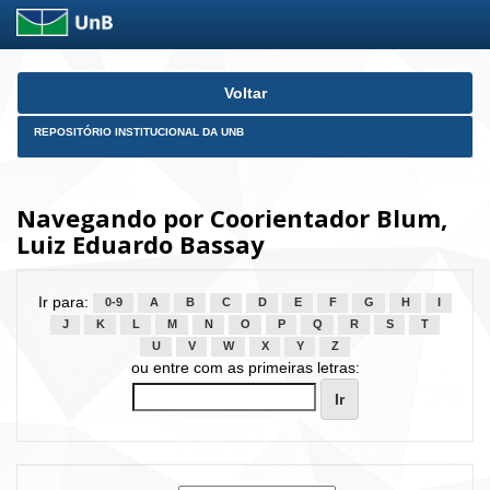
Skip
Voltar
navigation
REPOSITÓRIO INSTITUCIONAL DA UNB
Navegando por Coorientador Blum,
Luiz Eduardo Bassay
Ir para:
0-9
A
B
C
D
E
F
G
H
I
J
K
L
M
N
O
P
Q
R
S
T
U
V
W
X
Y
Z
ou entre com as primeiras letras: