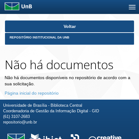
Skip
Voltar
navigation
REPOSITÓRIO INSTITUCIONAL DA UNB
Não há documentos
Não há documentos disponíveis no repositório de acordo com a
sua solicitação.
Página inicial do repositório
Universidade de Brasília - Biblioteca Central
Coordenadoria de Gestão da Informação Digital - GID
(61) 3107-2683
repositorio@unb.br