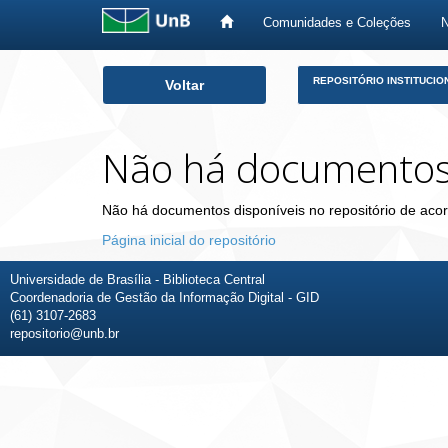
Comunidades e Coleções
Skip
REPOSITÓRIO INSTITUCIO
Voltar
navigation
Não há documento
Não há documentos disponíveis no repositório de acor
Página inicial do repositório
Universidade de Brasília - Biblioteca Central
Coordenadoria de Gestão da Informação Digital - GID
(61) 3107-2683
repositorio@unb.br