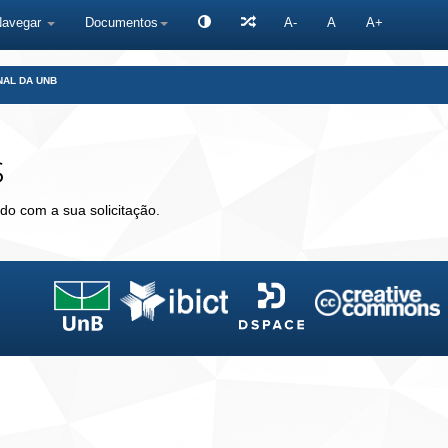
Navegar
Documentos
A-
A
A+
NAL DA UNB
s
do com a sua solicitação.