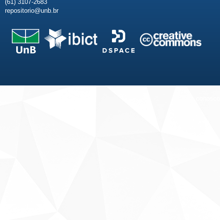
(61) 3107-2683
repositorio@unb.br
Fale conosco
Sobre