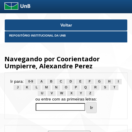
Skip
Voltar
navigation
REPOSITÓRIO INSTITUCIONAL DA UNB
Navegando por Coorientador
Umpierre, Alexandre Perez
Ir para:
0-9
A
B
C
D
E
F
G
H
I
J
K
L
M
N
O
P
Q
R
S
T
U
V
W
X
Y
Z
ou entre com as primeiras letras: