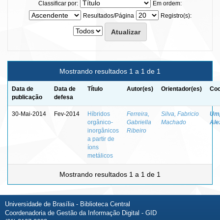
Classificar por:
Em ordem:
Resultados/Página
Registro(s):
Mostrando resultados 1 a 1 de 1
Data de
Data de
Título
Autor(es)
Orientador(es)
Coo
publicação
defesa
30-Mai-2014
Fev-2014
Híbridos
Ferreira,
Silva, Fabricio
Ump
orgânico-
Gabriella
Machado
Ale
inorgânicos
Ribeiro
a partir de
íons
metálicos
Mostrando resultados 1 a 1 de 1
Universidade de Brasília - Biblioteca Central
Coordenadoria de Gestão da Informação Digital - GID