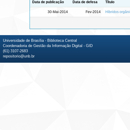
Data de publicação
Data de defesa
Título
30-Mai-2014
Fev-2014
Híbridos orgâni
Universidade de Brasília - Biblioteca Central
Coordenadoria de Gestão da Informação Digital - GID
(61) 3107-2683
repositorio@unb.br