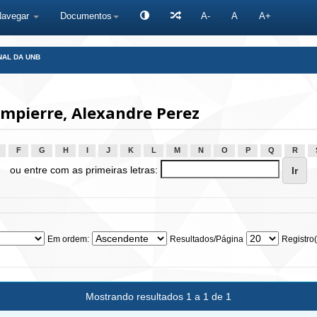
Navegar
Documentos
A-
A
A+
NAL DA UNB
mpierre, Alexandre Perez
F
G
H
I
J
K
L
M
N
O
P
Q
R
ou entre com as primeiras letras:
Em ordem:
Resultados/Página
Registro(
Mostrando resultados 1 a 1 de 1