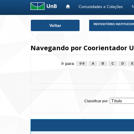
Comunidades e Coleções
Skip
REPOSITÓRIO INSTITUCIO
Voltar
navigation
Navegando por Coorientador U
Ir para:
0-9
A
B
C
D
E
Classificar por: