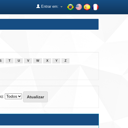
Entrar em:
S
T
U
V
W
X
Y
Z
s):