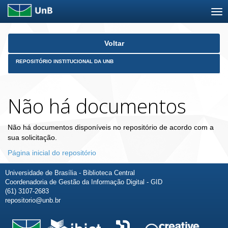
Skip
Voltar
navigation
REPOSITÓRIO INSTITUCIONAL DA UNB
Não há documentos
Não há documentos disponíveis no repositório de acordo com a
sua solicitação.
Página inicial do repositório
Universidade de Brasília - Biblioteca Central
Coordenadoria de Gestão da Informação Digital - GID
(61) 3107-2683
repositorio@unb.br