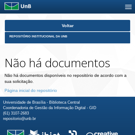
Skip
Voltar
navigation
REPOSITÓRIO INSTITUCIONAL DA UNB
Não há documentos
Não há documentos disponíveis no repositório de acordo com a
sua solicitação.
Página inicial do repositório
Universidade de Brasília - Biblioteca Central
Coordenadoria de Gestão da Informação Digital - GID
(61) 3107-2683
repositorio@unb.br