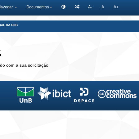
Navegar
Documentos
A-
A
A+
NAL DA UNB
s
do com a sua solicitação.