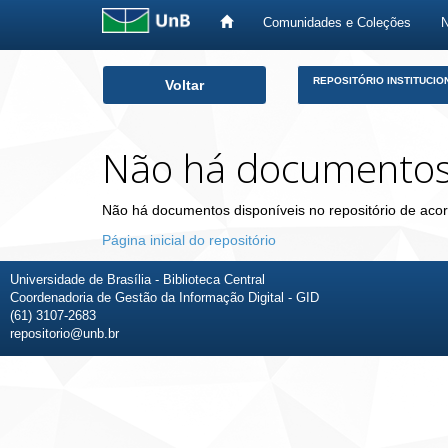
Comunidades e Coleções
Skip
REPOSITÓRIO INSTITUCIO
Voltar
navigation
Não há documento
Não há documentos disponíveis no repositório de acor
Página inicial do repositório
Universidade de Brasília - Biblioteca Central
Coordenadoria de Gestão da Informação Digital - GID
(61) 3107-2683
repositorio@unb.br