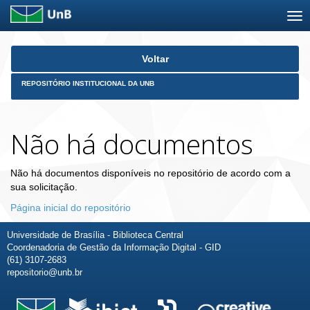
Skip
Voltar
navigation
REPOSITÓRIO INSTITUCIONAL DA UNB
Não há documentos
Não há documentos disponíveis no repositório de acordo com a
sua solicitação.
Página inicial do repositório
Universidade de Brasília - Biblioteca Central
Coordenadoria de Gestão da Informação Digital - GID
(61) 3107-2683
repositorio@unb.br