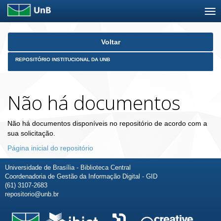
Skip
Voltar
navigation
REPOSITÓRIO INSTITUCIONAL DA UNB
Não há documentos
Não há documentos disponíveis no repositório de acordo com a
sua solicitação.
Página inicial do repositório
Universidade de Brasília - Biblioteca Central
Coordenadoria de Gestão da Informação Digital - GID
(61) 3107-2683
repositorio@unb.br